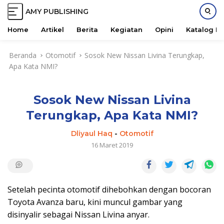
AMY PUBLISHING
M
a
Home
Artikel
Berita
Kegiatan
Opini
Katalog B
j
L
u
Beranda
Otomotif
Sosok New Nissan Livina Terungkap,
a
B
Apa Kata NMI?
n
e
g
r
s
s
Sosok New Nissan Livina
u
a
n
Terungkap, Apa Kata NMI?
m
g
a
k
Dliyaul Haq
-
Otomotif
e
16 Maret 2019
k
o
n
t
Setelah pecinta otomotif dihebohkan dengan bocoran
e
Toyota Avanza baru, kini muncul gambar yang
n
disinyalir sebagai Nissan Livina anyar.