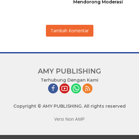
Mendorong Moderasi
Tambah Komentar
AMY PUBLISHING
M
Terhubung Dengan Kami
a
j
u
Copyright © AMY PUBLISHING. All rights reserved
B
e
Versi Non AMP
r
s
a