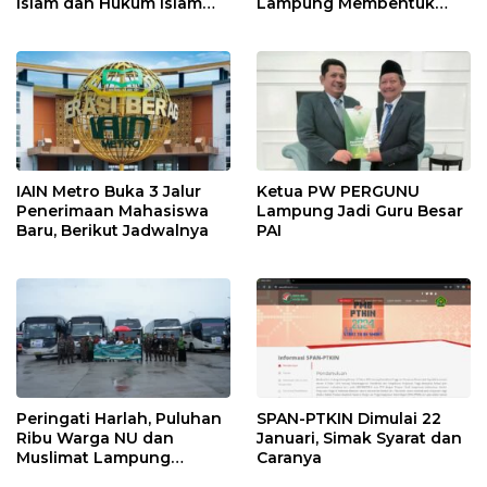
Islam dan Hukum Islam
Lampung Membentuk
Pascasarjana IAIN Metro
Agensi Perubahan yang
Lampung di Visitasi
Berdimensi Lintas dan
Berdampak Positif
IAIN Metro Buka 3 Jalur
Ketua PW PERGUNU
Penerimaan Mahasiswa
Lampung Jadi Guru Besar
Baru, Berikut Jadwalnya
PAI
Peringati Harlah, Puluhan
SPAN-PTKIN Dimulai 22
Ribu Warga NU dan
Januari, Simak Syarat dan
Muslimat Lampung
Caranya
Antusias ke GBK