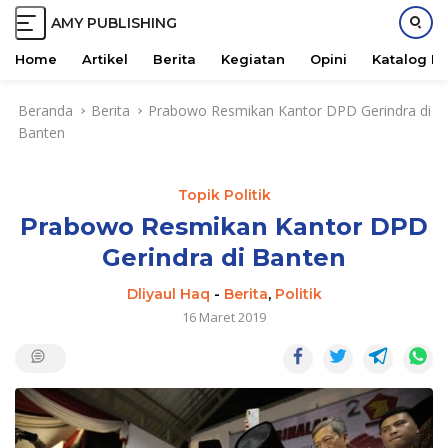
AMY PUBLISHING
M
a
Home
Artikel
Berita
Kegiatan
Opini
Katalog B
j
L
u
Beranda
Berita
Prabowo Resmikan Kantor DPD Gerindra di
a
B
Banten
n
e
g
r
s
s
Topik Politik
u
a
n
Prabowo Resmikan Kantor DPD
m
g
a
Gerindra di Banten
k
e
Dliyaul Haq
-
Berita
,
Politik
k
16 Maret 2019
o
n
t
e
n