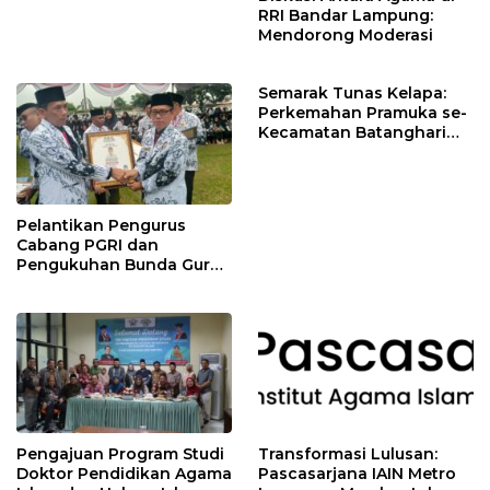
RRI Bandar Lampung:
Mendorong Moderasi
Semarak Tunas Kelapa:
Perkemahan Pramuka se-
Kecamatan Batanghari
Membangun Karakter dan
Kemandirian Generasi
Muda
Pelantikan Pengurus
Cabang PGRI dan
Pengukuhan Bunda Guru
Lampung Timur
Pengajuan Program Studi
Transformasi Lulusan:
Doktor Pendidikan Agama
Pascasarjana IAIN Metro