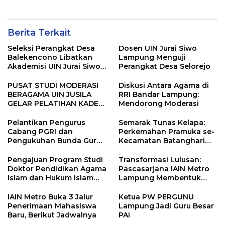
Berita Terkait
Seleksi Perangkat Desa
Dosen UIN Jurai Siwo
Balekencono Libatkan
Lampung Menguji
Akademisi UIN Jurai Siwo
Perangkat Desa Selorejo
Lampung sebagai Tim
Penguji
PUSAT STUDI MODERASI
Diskusi Antara Agama di
BERAGAMA UIN JUSILA
RRI Bandar Lampung:
GELAR PELATIHAN KADER
Mendorong Moderasi
MODERASI
Pelantikan Pengurus
Semarak Tunas Kelapa:
Cabang PGRI dan
Perkemahan Pramuka se-
Pengukuhan Bunda Guru
Kecamatan Batanghari
Lampung Timur
Membangun Karakter dan
Kemandirian Generasi
Pengajuan Program Studi
Transformasi Lulusan:
Muda
Doktor Pendidikan Agama
Pascasarjana IAIN Metro
Islam dan Hukum Islam
Lampung Membentuk
Pascasarjana IAIN Metro
Agensi Perubahan yang
Lampung di Visitasi
Berdimensi Lintas dan
IAIN Metro Buka 3 Jalur
Ketua PW PERGUNU
Berdampak Positif
Penerimaan Mahasiswa
Lampung Jadi Guru Besar
Baru, Berikut Jadwalnya
PAI