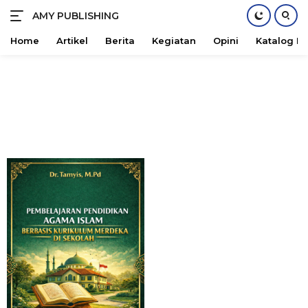
AMY PUBLISHING
Maju
Bersama
Home
Artikel
Berita
Kegiatan
Opini
Katalog B
Langsung
ke
konten