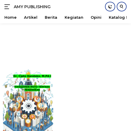
AMY PUBLISHING
Maju
Bersama
Home
Artikel
Berita
Kegiatan
Opini
Katalog B
Langsung
ke
konten