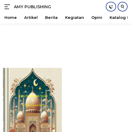
AMY PUBLISHING
Maju
Bersama
Home
Artikel
Berita
Kegiatan
Opini
Katalog B
Langsung
ke
konten